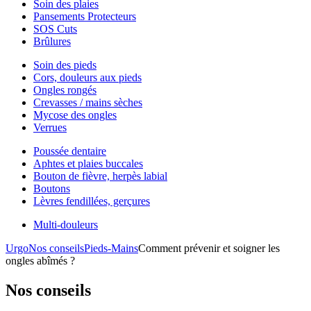
Soin des plaies
Pansements Protecteurs
SOS Cuts
Brûlures
Soin des pieds
Cors, douleurs aux pieds
Ongles rongés
Crevasses / mains sèches
Mycose des ongles
Verrues
Poussée dentaire
Aphtes et plaies buccales
Bouton de fièvre, herpès labial
Boutons
Lèvres fendillées, gerçures
Multi-douleurs
Urgo
Nos conseils
Pieds-Mains
Comment prévenir et soigner les
ongles abîmés ?
Nos conseils