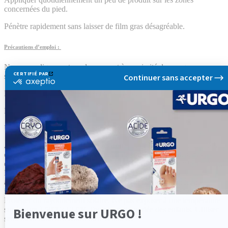
concernées du pied.
Pénètre rapidement sans laisser de film gras désagréable.
Précautions d’emploi :
Ne pas appliquer autour des yeux et à proximité des muqueuses ou
sur des plaies.
Ne pas utiliser chez une personne sensible à l’un des constituants.
Ne pas laisser à la portée des enfants.
Usage externe uniquement.
Attention. Récipients sous pression
: peut éclater sous l’effet de la
chaleur. Tenir à l’écart de la chaleur, des surfaces chaudes, des
étincelles, des flammes nues et de toute autre source d’inflammation.
Ne pas fumer. Ne pas vaporiser sur une flamme nue ou sur toute
autre source d’ignition. Contient 9 % en masse de composants
inflammables. Ne pas perforer, ni brûler, même après usage.
Protéger du rayonnement solaire. Ne pas exposer à une température
supérieure à 50°C/ 122°F. Tenir hors de portée des enfants. Utiliser
seulement dans des zones bien ventilées.