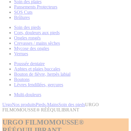
Soin des plaies
Pansements Protecteurs
SOS Cuts
Brûlures
Soin des pieds
Cors, douleurs aux pieds
Ongles rongés
Crevasses / mains sèches
Mycose des ongles
Verrues
Poussée dentaire
Aphtes et plaies buccales
Bouton de fièvre, herpès labial
Boutons
Lèvres fendillées, gerçures
Multi-douleurs
Urgo
Nos produits
Pieds-Mains
Soin des pieds
URGO
FILMOMOUSSE® RÉÉQUILIBRANT
URGO FILMOMOUSSE®
RÉÉQUILIBRANT