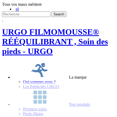
Tous vos maux méritent
nl
URGO FILMOMOUSSE®
RÉÉQUILIBRANT , Soin des
pieds - URGO
La marque
Qui sommes-nous ?
Les Publicités URGO
Nos produits
Premiers soins
Pieds-Mains