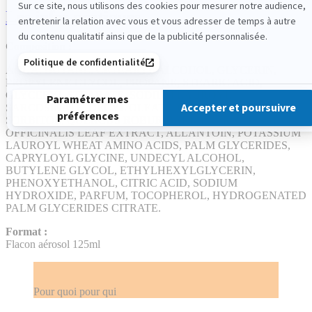
Les infos pratiques
Composition :
AQUA, BUTANE, CETEARYL ALCOHOL, GLYCERIN,
PROPYLENE GLYCOL, PROPANE, STEARIC ACID,
GLYCERYL STEARATE, SODIUM LAUROYL
SARCOSINATE, DECYL OLEATE, OCTYLDODECANOL,
SORBITOL, QUERCUS ROBUR BARK EXTRACT, SALVIA
OFFICINALIS LEAF EXTRACT, ALLANTOIN, POTASSIUM
LAUROYL WHEAT AMINO ACIDS, PALM GLYCERIDES,
CAPRYLOYL GLYCINE, UNDECYL ALCOHOL,
BUTYLENE GLYCOL, ETHYLHEXYLGLYCERIN,
PHENOXYETHANOL, CITRIC ACID, SODIUM
HYDROXIDE, PARFUM, TOCOPHEROL, HYDROGENATED
PALM GLYCERIDES CITRATE.
Format :
Flacon aérosol 125ml
Pour quoi pour qui