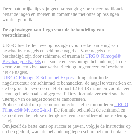
Deze natuurlijke tips zijn geen vervanging voor meer traditionele
behandelingen en moeten in combinatie met onze oplossingen
worden gebruikt.
De oplossingen van Urgo voor de behandeling van
voetschimmel
URGO biedt effectieve oplossingen voor de behandeling van
beschadigde nagels en schimmelnagels. Voor nagels die
beschadigd zijn door schimmel of trauma is
URGO Filmogel®
Beschadigde Nagels
een snelle en eenvoudige behandeling. In de
vorm van een vloeibaar verband reinigt, regenereert en beschermt
het de nagels.
URGO Filmogel® Schimmel Express
dringt door in de
nagelstructuur om schimmel te behandelen, de nagel te versterken en
de hergroei te bevorderen. Het duurt 12 tot 18 maanden voordat een
teennagel helemaal is uitgegroeid! Deze formule verbetert snel het
uiterlijk van de nagel zonder te camoufleren.
Probeer tot slot om je schimmelinfectie snel te camoufleren
URGO
Filmogel® Mycose 2-in-1
. De formule behandelt de schimmel en
camoufleert het lelijke uiterlijk met een camouflerend nude-kleurig
laagje.
Om jezelf de beste kans op succes te geven, volg je de instructies op
en heb geduld, want de behandeling tegen schimmel duurt enkele