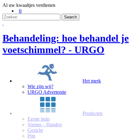
Al uw kwaaltjes verdienen
fr
Behandeling: hoe behandel je
voetschimmel? - URGO
Het merk
Wie zijn wij?
URGO Advertentie
Producten
Eerste hulp
Voeten – Handen
Gezicht
Pijn