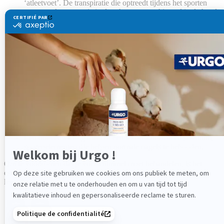
‘atleetvoet’. De transpiratie die optreedt tijdens het sporten
veroorzaakt maceratie in de schoen, wat schimmel in de hand
werkt.
Het dragen van dichte of strakke schoenen creëert een warme,
vochtige omgeving, ideaal voor schimmelgroei.
Zwemmen op een openbare plaats bevordert de overdracht
van de zeer besmettelijke schimmel door contact met de
grond.
Een verzwakking van het immuunsysteem, vaak als gevolg
van een behandeling met antibiotica of cortisonen, waardoor
het minder goed in staat is om infecties te bestrijden.
Snijwonden of scheurtjes in de huid of nagels, een echte
toegangspoort voor schimmelinfecties.
Problemen met veneuze, arteriële of lymfatische circulatie, die
de huid verzwakken en vatbaar maken voor allerlei infecties.
Een onevenwichtig dieet of een tekort aan zink en selenium,
sporenelementen die helpen normale nagels te behouden.
Om te voorkomen dat je voetschimmel moet behandelen, is het
essentieel om te weten hoe je de risico’s kunt verminderen door je
levensstijl aan te passen.