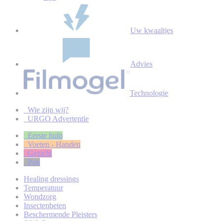
Uw kwaaltjes
Advies
Technologie
Wie zijn wij?
URGO Advertentie
Eerste hulp
Voeten - Handen
Gezicht
Pijn
Healing dressings
Temperatuur
Wondzorg
Insectenbeten
Beschermende Pleisters