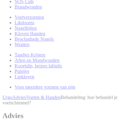
SOS Cuts
Brandwonden
Voetverzorging
Likdoorns
Nagelbijten
Kloven Handen
Beschadigde Nagels
Wratten
Tandjes Krijgen
Aften en Mondwonden
Koortslip, herpes labialis
Puistjes
Lipkloven
Voor meerdere vormen van pijn
Urgo
Advies
Voeten & Handen
Behandeling: hoe behandel je
voetschimmel?
Advies