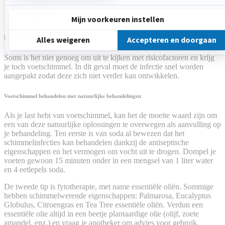
Hoe behandel je voetschimmel?
Soms is het niet genoeg om uit te kijken met risicofactoren en krijg
je toch voetschimmel. In dit geval moet de infectie snel worden
aangepakt zodat deze zich niet verder kan ontwikkelen.
Voetschimmel behandelen met natuurlijke behandelingen
Als je last hebt van voetschimmel, kan het de moeite waard zijn om
een van deze natuurlijke oplossingen te overwegen als aanvulling op
je behandeling. Ten eerste is van soda al bewezen dat het
schimmelinfecties kan behandelen dankzij de antiseptische
eigenschappen en het vermogen om vocht uit te drogen. Dompel je
voeten gewoon 15 minuten onder in een mengsel van 1 liter water
en 4 eetlepels soda.
De tweede tip is fytotherapie, met name essentiële oliën. Sommige
hebben schimmelwerende eigenschappen: Palmarosa, Eucalyptus
Globulus, Citroengras en Tea Tree essentiële oliën. Verdun een
essentiële olie altijd in een beetje plantaardige olie (olijf, zoete
amandel, enz.) en vraag je apotheker om advies voor gebruik.