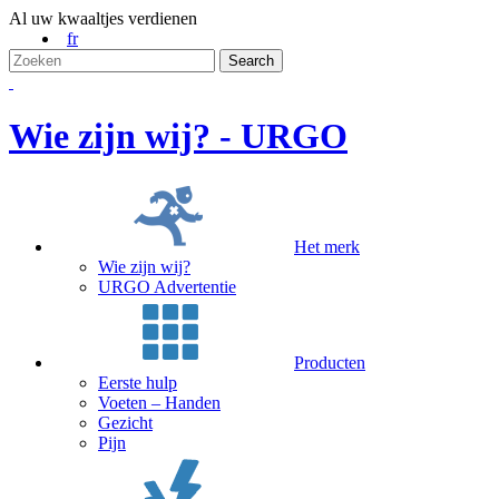
Al uw kwaaltjes verdienen
fr
Wie zijn wij? - URGO
Het merk
Wie zijn wij?
URGO Advertentie
Producten
Eerste hulp
Voeten – Handen
Gezicht
Pijn