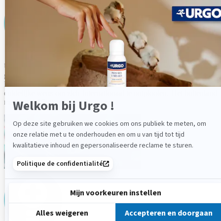
URGO is als farmabedrijf bekend
bij zowel het grote publiek als
gezondheidswerkers (artsen, apothekers, verpleegkundigen enz.). In
Frankrijk is het op vele terreinen marktleider en het bedrijf heeft de
duidelijke wens om zich internationaal te ontplooien. Het buitenland
maakt nu al 50% uit van zijn omzet.