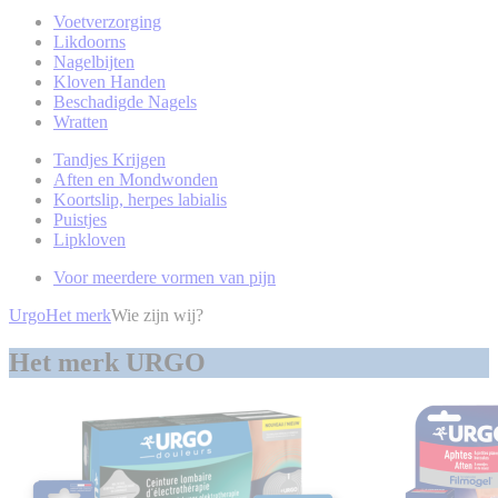
Voetverzorging
Likdoorns
Nagelbijten
Kloven Handen
Beschadigde Nagels
Wratten
Tandjes Krijgen
Aften en Mondwonden
Koortslip, herpes labialis
Puistjes
Lipkloven
Voor meerdere vormen van pijn
Urgo
Het merk
Wie zijn wij?
Het merk URGO