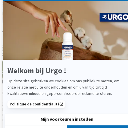
Enkele
eenvoudige en doeltreffende
dingen die u kunt doen!
Til geen lasten die te zwaar zijn
Als u rugpijn wil voorkomen, wordt het afgeraden om te zware
lasten te dragen. Het verdient aanbeveling om de knieën te buigen
zodat de rug niet overbelast raakt.
Doe aan sport
Lichaamsoefening is essentieel om rugpijn te voorkomen. Als u last
hebt van terugkerende pijn, zoek dan een geschikte sport. Vraag
raad aan uw arts. Denk er ook aan dat u zich voor de inspanning
moet opwarmen.