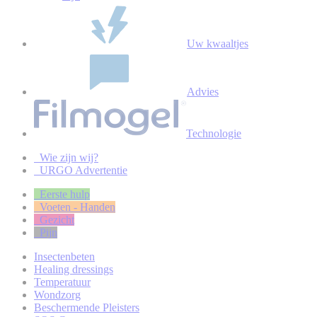
Uw kwaaltjes
Advies
Technologie
Wie zijn wij?
URGO Advertentie
Eerste hulp
Voeten - Handen
Gezicht
Pijn
Insectenbeten
Healing dressings
Temperatuur
Wondzorg
Beschermende Pleisters