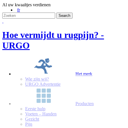
Al uw kwaaltjes verdienen
fr
Hoe vermijdt u rugpijn? -
URGO
Het merk
Wie zijn wij?
URGO Advertentie
Producten
Eerste hulp
Voeten – Handen
Gezicht
Pijn