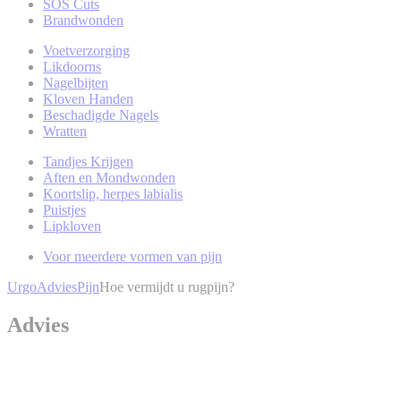
SOS Cuts
Brandwonden
Voetverzorging
Likdoorns
Nagelbijten
Kloven Handen
Beschadigde Nagels
Wratten
Tandjes Krijgen
Aften en Mondwonden
Koortslip, herpes labialis
Puistjes
Lipkloven
Voor meerdere vormen van pijn
Urgo
Advies
Pijn
Hoe vermijdt u rugpijn?
Advies