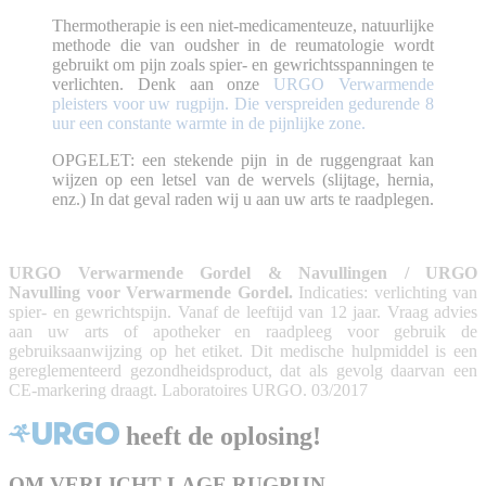
Thermotherapie is een niet-medicamenteuze, natuurlijke
methode die van oudsher in de reumatologie wordt
gebruikt om pijn zoals spier- en gewrichtsspanningen te
verlichten. Denk aan onze
URGO Verwarmende
pleisters
voor uw rugpijn. Die verspreiden gedurende 8
uur een constante warmte in de pijnlijke zone.
OPGELET: een stekende pijn in de ruggengraat kan
wijzen op een letsel van de wervels (slijtage, hernia,
enz.) In dat geval raden wij u aan uw arts te raadplegen.
URGO Verwarmende Gordel & Navullingen / URGO
Navulling voor Verwarmende Gordel.
Indicaties: verlichting van
spier- en gewrichtspijn. Vanaf de leeftijd van 12 jaar. Vraag advies
aan uw arts of apotheker en raadpleeg voor gebruik de
gebruiksaanwijzing op het etiket. Dit medische hulpmiddel is een
gereglementeerd gezondheidsproduct, dat als gevolg daarvan een
CE-markering draagt. Laboratoires URGO. 03/2017
heeft de oplosing!
OM VERLICHT LAGE RUGPIJN