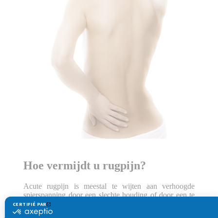
Hoe vermijdt u rugpijn?
Acute rugpijn is meestal te wijten aan verhoogde
spierspanning door een slechte houding of door een te
zware lichamelijke inspanning.